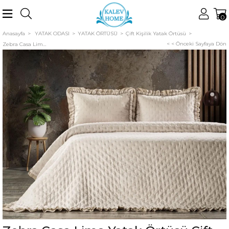
0
Anasayfa
YATAK ODASI
YATAK ÖRTÜSÜ
Çift Kişilik Yatak Örtüsü
< < Önceki Sayfaya Dön
Zebra Casa Lima Yatak Örtüsü Çift Kişilik Bej