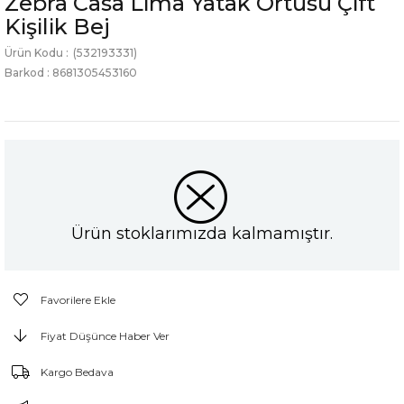
Zebra Casa Lima Yatak Örtüsü Çift
Kişilik Bej
(532193331)
Barkod
:
8681305453160
Ürün stoklarımızda kalmamıştır.
Favorilere Ekle
Fiyat Düşünce Haber Ver
Kargo Bedava