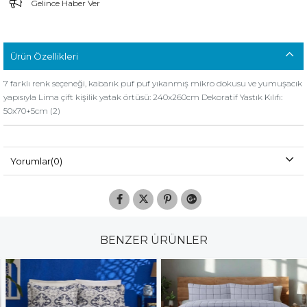
Gelince Haber Ver
Ürün Özellikleri
7 farklı renk seçeneği, kabarık puf puf yıkanmış mikro dokusu ve yumuşacık
yapısıyla Lima çift kişilik yatak örtüsü: 240x260cm Dekoratif Yastık Kılıfı:
50x70+5cm (2)
Yorumlar
(0)
BENZER ÜRÜNLER