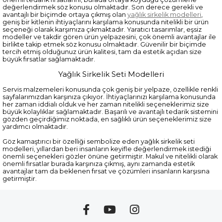
değerlendirmek söz konusu olmaktadır. Son derece gerekli ve
avantajlı bir biçimde ortaya çıkmış olan
yağlık sirkelik modelleri
,
geniş bir kitlenin ihtiyaçlarını karşılama konusunda nitelikli bir ürün
seçeneği olarak karşımıza çıkmaktadır. Yaratıcı tasarımlar, eşsiz
modeller ve takdir gören ürün yelpazesini, çok önemli avantajlar ile
birlikte takip etmek söz konusu olmaktadır. Güvenilir bir biçimde
tercih etmiş olduğunuz ürün kalitesi, tam da estetik açıdan size
büyük fırsatlar sağlamaktadır.
Yağlık Sirkelik Seti Modelleri
Servis malzemeleri konusunda çok geniş bir yelpaze, özellikle renkli
sayfalarımızdan karşınıza çıkıyor. İhtiyaçlarınızı karşılama konusunda
her zaman iddialı olduk ve her zaman nitelikli seçeneklerimiz size
büyük kolaylıklar sağlamaktadır. Başarılı ve avantajlı tedarik sistemini
gözden geçirdiğimiz noktada, en sağlıklı ürün seçeneklerimiz size
yardımcı olmaktadır.
Göz kamaştırıcı bir özelliği sembolize eden yağlık sirkelik seti
modelleri, yıllardan beri insanların keyifle değerlendirmek istediği
önemli seçenekleri gözler önüne getirmiştir. Makul ve nitelikli olarak
önemli fırsatlar burada karşınıza çıkmış, aynı zamanda estetik
avantajlar tam da beklenen fırsat ve çözümleri insanların karşısına
getirmiştir.