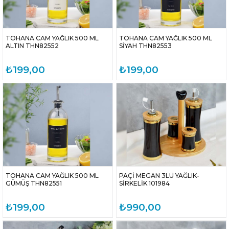
TOHANA CAM YAĞLIK 500 ML
TOHANA CAM YAĞLIK 500 ML
ALTIN THN82552
SİYAH THN82553
₺199,00
₺199,00
TOHANA CAM YAĞLIK 500 ML
PAÇİ MEGAN 3LÜ YAĞLIK-
GÜMÜŞ THN82551
SİRKELİK 101984
₺199,00
₺990,00