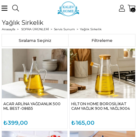
0
Yağlık Sirkelik
Anasayfa
SOFRA ÜRÜNLERİ
Servis Sunum
Yağlık Sirkelik
Sıralama
Filtreleme
ACAR ARLİNA YAĞDANLIK 500
HİLTON HOME BOROSİLİKAT
ML BEST-08655
CAM YAĞLIK 900 ML YAĞL9004
₺399,00
₺165,00