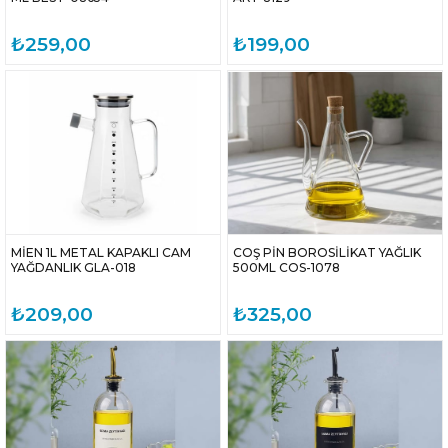
₺259,00
₺199,00
MİEN 1L METAL KAPAKLI CAM
COŞ PİN BOROSİLİKAT YAĞLIK
YAĞDANLIK GLA-018
500ML COS-1078
₺209,00
₺325,00