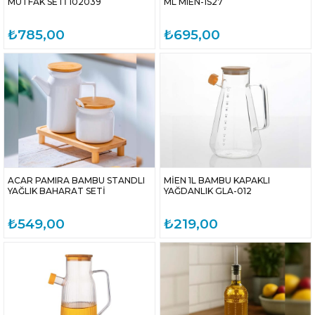
MUTFAK SETİ 102039
ML MIEN-1S27
₺785,00
₺695,00
ACAR PAMIRA BAMBU STANDLI
MİEN 1L BAMBU KAPAKLI
YAĞLIK BAHARAT SETİ
YAĞDANLIK GLA-012
₺549,00
₺219,00