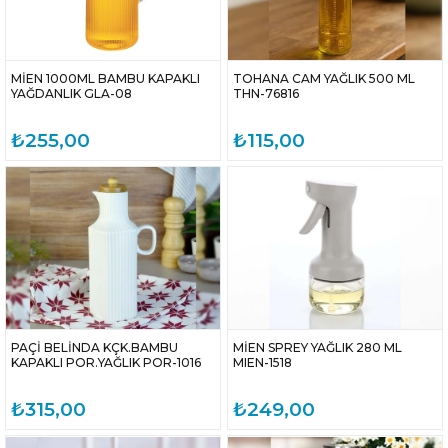
MİEN 1000ML BAMBU KAPAKLI
TOHANA CAM YAĞLIK 500 ML
YAĞDANLIK GLA-08
THN-76816
₺255,00
₺115,00
PAÇİ BELİNDA KÇK.BAMBU
MİEN SPREY YAĞLIK 280 ML
KAPAKLI POR.YAĞLIK POR-1016
MIEN-1518
₺315,00
₺249,00