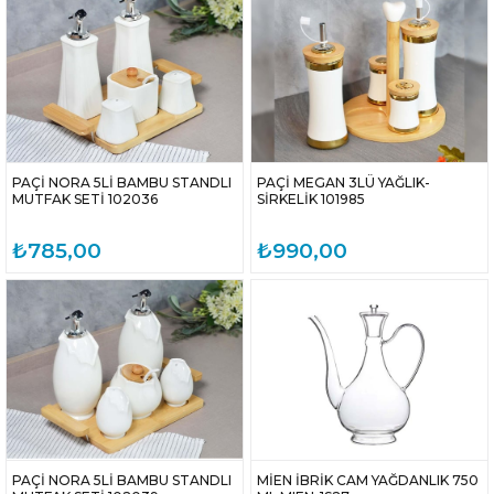
PAÇİ NORA 5Lİ BAMBU STANDLI
PAÇİ MEGAN 3LÜ YAĞLIK-
MUTFAK SETİ 102036
SİRKELİK 101985
₺785,00
₺990,00
PAÇİ NORA 5Lİ BAMBU STANDLI
MİEN İBRİK CAM YAĞDANLIK 750