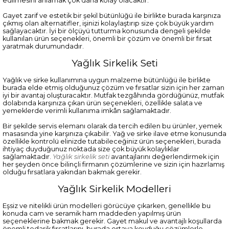
edilmesini anlamak çok daha kolay olacaktır.
Gayet zarif ve estetik bir şekil bütünlüğü ile birlikte burada karşınıza
çıkmış olan alternatifler, işinizi kolaylaştırıp size çok büyük yardım
sağlayacaktır. İyi bir ölçüyü tutturma konusunda dengeli şekilde
kullanılan ürün seçenekleri, önemli bir çözüm ve önemli bir fırsat
yaratmak durumundadır.
Yağlık Sirkelik Seti
Yağlık ve sirke kullanımına uygun malzeme bütünlüğü ile birlikte
burada elde etmiş olduğunuz çözüm ve fırsatlar sizin için her zaman
iyi bir avantaj oluşturacaktır. Mutfak tezgâhında gördüğünüz, mutfak
dolabında karşınıza çıkan ürün seçenekleri, özellikle salata ve
yemeklerde verimli kullanıma imkân sağlamaktadır.
Bir şekilde servis elemanı olarak da tercih edilen bu ürünler, yemek
masasında yine karşınıza çıkabilir. Yağ ve sirke ilave etme konusunda
özellikle kontrolü elinizde tutabileceğiniz ürün seçenekleri, burada
ihtiyaç duyduğunuz noktada size çok büyük kolaylıklar
sağlamaktadır.
Yağlık sirkelik seti
avantajlarını değerlendirmek için
her şeyden önce bilinçli firmanın çözümlerine ve sizin için hazırlamış
olduğu fırsatlara yakından bakmak gerekir.
Yağlık Sirkelik Modelleri
Eşsiz ve nitelikli ürün modelleri görücüye çıkarken, genellikle bu
konuda cam ve seramik ham maddeden yapılmış ürün
seçeneklerine bakmak gerekir. Gayet makul ve avantajlı koşullarda
önemli tedarik fırsatlarını, burada ortaya koyduğu çözümlerle