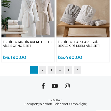
ÖZDİLEK JARDİN KREM BEJ-BEJ
ÖZDİLEK LEAFSCAPE GRİ-
AİLE BORNOZ SETİ
BEYAZ-GRİ-KREM AİLE SETİ
₺6.190,00
₺5.490,00
1
2
3
...
5
>
E-Bülten
Kampanyalardan Haberdar Olmak İçin;