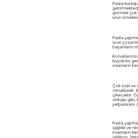
Pasta küreği,
getirmektedi
görmek çok ön
ürün örnekler
Pasta yapmak,
ürün çözümler
bayanların m
Konuklarınızı
büyük bir ger
insanların kar
Çok özel ve 
olmaktadır. B
çıkacaktır. Ö
olduğu gibi, 
yelpazesini, 
Pasta yapmak
sağlıklı ve n
insanların ka
sağlıyor. Yet