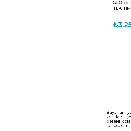
GLORE P
TEA Tİ
₺3.2
Bayanların y
konularda ye
gereklilik ol
konusu olmak