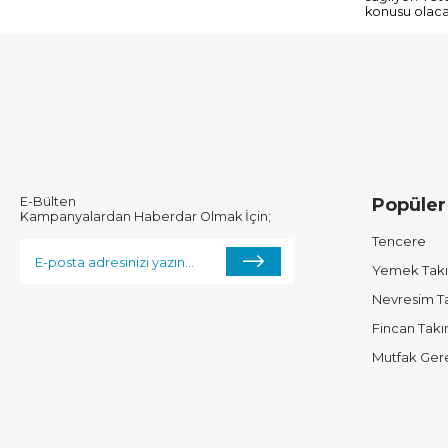
konusu olacak
E-Bülten
Popüler
Kampanyalardan Haberdar Olmak İçin;
Tencere
Yemek Tak
Nevresim T
Fincan Takı
Mutfak Gere