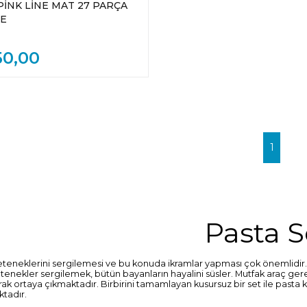
İNK LİNE MAT 27 PARÇA
ME
50,00
1
Pasta S
eteneklerini sergilemesi ve bu konuda ikramlar yapması çok önemlidi
tenekler sergilemek, bütün bayanların hayalini süsler. Mutfak araç ge
arak ortaya çıkmaktadır. Birbirini tamamlayan kusursuz bir set ile pasta
tadır.