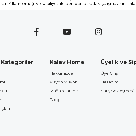
tır. Yılların emeği ve kabiliyeti ile beraber, buradaki çalışmalar insan
 Kategoriler
Kalev Home
Üyelik ve Sip
Hakkımızda
Üye Girişi
ımı
Vizyon Misyon
Hesabım
akımı
Mağazalarımız
Satış Sözleşmesi
mı
Blog
çleri