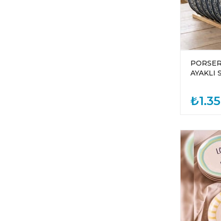
PORSER
₺1.3