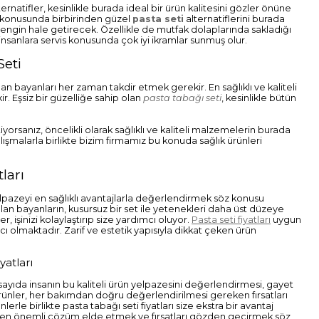
natifler, kesinlikle burada ideal bir ürün kalitesini gözler önüne
ı konusunda birbirinden güzel
pasta seti
alternatiflerini burada
zengin hale getirecek. Özellikle de mutfak dolaplarında sakladığı
 insanlara servis konusunda çok iyi ikramlar sunmuş olur.
Seti
 bayanları her zaman takdir etmek gerekir. En sağlıklı ve kaliteli
r. Eşsiz bir güzelliğe sahip olan
pasta tabağı seti
, kesinlikle bütün
iyorsanız, öncelikli olarak sağlıklı ve kaliteli malzemelerin burada
ışmalarla birlikte bizim firmamız bu konuda sağlık ürünleri
ları
lpazeyi en sağlıklı avantajlarla değerlendirmek söz konusu
lan bayanların, kusursuz bir set ile yetenekleri daha üst düzeye
r, işinizi kolaylaştırıp size yardımcı oluyor.
Pasta seti fiyatları
uygun
cı olmaktadır. Zarif ve estetik yapısıyla dikkat çeken ürün
yatları
yıda insanın bu kaliteli ürün yelpazesini değerlendirmesi, gayet
lı ürünler, her bakımdan doğru değerlendirilmesi gereken fırsatları
rle birlikte pasta tabağı seti fiyatları size ekstra bir avantaj
erinden önemli çözüm elde etmek ve fırsatları gözden geçirmek söz