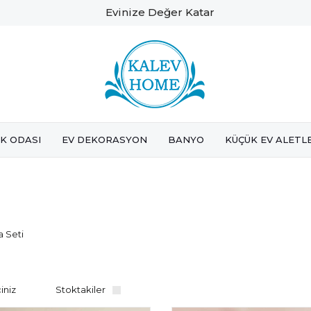
Evinize Değer Katar
K ODASI
EV DEKORASYON
BANYO
KÜÇÜK EV ALETL
a Seti
Stoktakiler