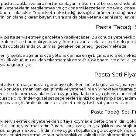
 pasta tabakları ve birbirini tamamlayan mükemmel bir set şeklinde alter
r. Yeteneklerin sergilenmesi ve çok önemli lezzetlerin ortaya çıkmas
emli olacaktır. Tedarik etmek istediğiniz sağlıklı ürünler mutfağınızı 
ini ön plana çıkaran bayanlar, ara sıra da olsa yeteneklerini sergiler ve
Pasta Tabağı 
 pasta servis etmek gerçekten kabiliyet ister. Bu konuda yetenekli olan
i ile birlikte buradaki yelpazeyi önemli avantajlarla takip etmek gereki
utfak dolaplarında bulunması gereken bir örneği göstermektedir.
 en iyi şekilde ağırlamak ve yeteneklerinizi en iyi biçimde icra etmek ist
eklilik olduğunu akıldan çıkarmamak gerekir. Çok önemli ve nitelikli çal
şısına getirmiştir.
Pasta Seti Fiyat
nitelikli ürün seçenekleri görücüye çıkarken, burada göz kamaştıran ye
u konuda uzmanlığını geliştirmiş ve yeteneğini en iyi noktaya taşımış o
zellikle de bizim sayfalarımızda uygun fiyatlarla ortaya çıkmış olan ürünle
burada birbirinden güzel set seçenekleri işinizi kolaylaştırıp size yardım
çok cazip çözümler ile birlikte takip etmek iyi bir fırsat yaratmaktadır.
Pasta Tabağı Seti Fi
, servis ekmek ve yetenekleri ortaya koymak elbette önemlidir. Çok sa
itelikli sonuç yaratmaktadır. Burada karşınıza çıkmış sağlıklı ve avantaj
rşısına getirmektedir. İndirimli ve uygun koşullarda görücüye çıkmış ürünle
eneklerinizi icra etme konusunda sağlıklı ve kaliteli ürün alternatifl