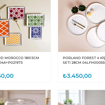
D MOROCCO 18X13CM
PORLAND FOREST 4 KİŞ
04A+P021973
SETİ 28CM 04LFH00055
50,00
₺3.450,00