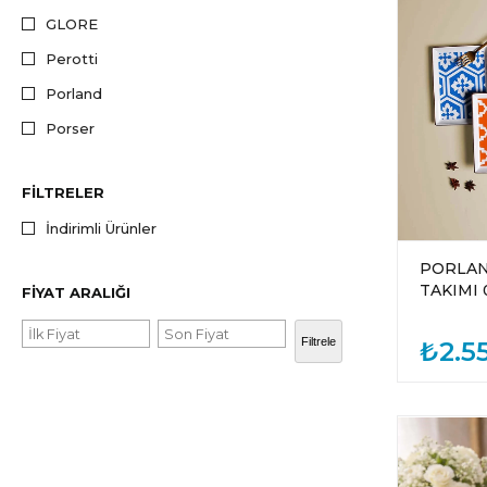
GLORE
Perotti
Porland
Porser
FILTRELER
İndirimli Ürünler
PORLAN
TAKIMI 
FIYAT ARALIĞI
Filtrele
₺2.5