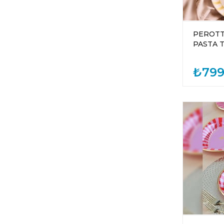
PEROTTİ
PASTA T
₺799