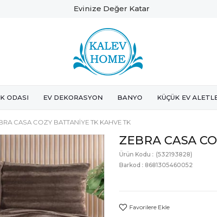
Evinize Değer Katar
K ODASI
EV DEKORASYON
BANYO
KÜÇÜK EV ALETL
BRA CASA COZY BATTANİYE TK KAHVE TK
ZEBRA CASA CO
(532193828)
Barkod
:
8681305460052
Favorilere Ekle