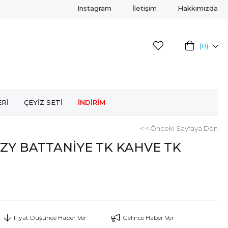
Instagram
İletişim
Hakkımızda
0
ERİ
ÇEYİZ SETİ
İNDİRİM
< < Önceki Sayfaya Dön
ZY BATTANİYE TK KAHVE TK
Fiyat Düşünce Haber Ver
Gelince Haber Ver