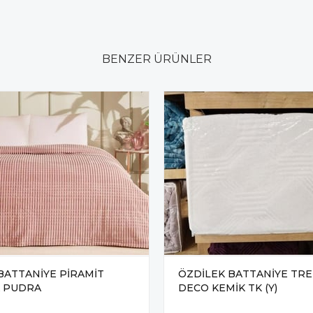
BENZER ÜRÜNLER
BATTANİYE PİRAMİT
ÖZDİLEK BATTANİYE TR
K PUDRA
DECO KEMİK TK (Y)