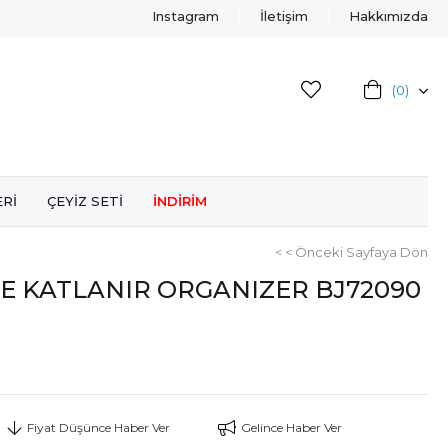
Instagram
İletişim
Hakkımızda
0
ERİ
ÇEYİZ SETİ
İNDİRİM
< < Önceki Sayfaya Dön
E KATLANIR ORGANIZER BJ72090
Fiyat Düşünce Haber Ver
Gelince Haber Ver