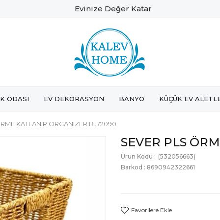
Evinize Değer Katar
K ODASI
EV DEKORASYON
BANYO
KÜÇÜK EV ALETL
ÖRME KATLANIR ORGANIZER BJ72090
SEVER PLS ÖRM
(532056663)
Barkod
:
8690942322661
Favorilere Ekle