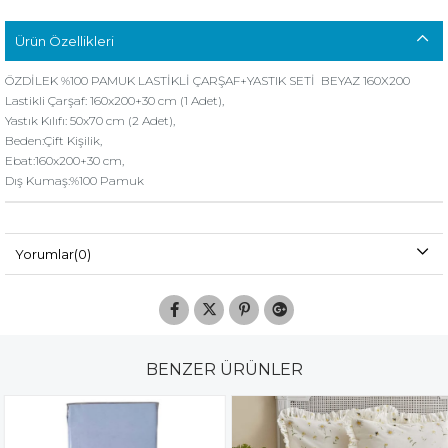
Ürün Özellikleri
ÖZDİLEK %100 PAMUK LASTİKLİ ÇARŞAF+YASTIK SETİ BEYAZ 160X200
Lastikli Çarşaf: 160x200+30 cm (1 Adet),
Yastık Kılıfı: 50x70 cm (2 Adet),
Beden:Çift Kişilik,
Ebat:160x200+30 cm,
Dış Kumaş:%100 Pamuk
Yorumlar
(0)
BENZER ÜRÜNLER