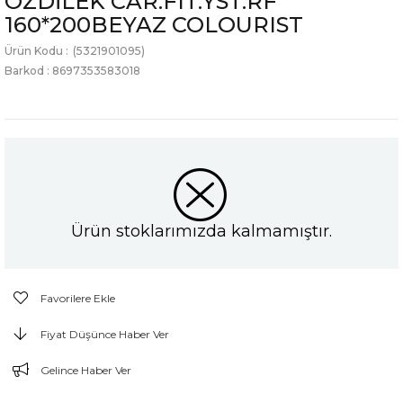
ÖZDİLEK CAR.FIT.YST.RF
160*200BEYAZ COLOURIST
(5321901095)
Barkod
:
8697353583018
Ürün stoklarımızda kalmamıştır.
Favorilere Ekle
Fiyat Düşünce Haber Ver
Gelince Haber Ver