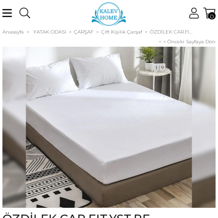
0
Anasayfa
YATAK ODASI
ÇARŞAF
Çift Kişilik Çarşaf
ÖZDİLEK CAR.FIT.YST.RF 160*200BEYAZ COLOURIST
< < Önceki Sayfaya Dön