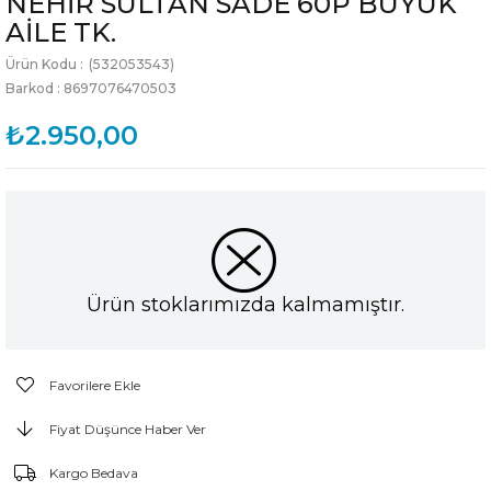
NEHİR SULTAN SADE 60P BÜYÜK
AİLE TK.
(532053543)
Barkod
:
8697076470503
₺2.950,00
Ürün stoklarımızda kalmamıştır.
Favorilere Ekle
Fiyat Düşünce Haber Ver
Kargo Bedava