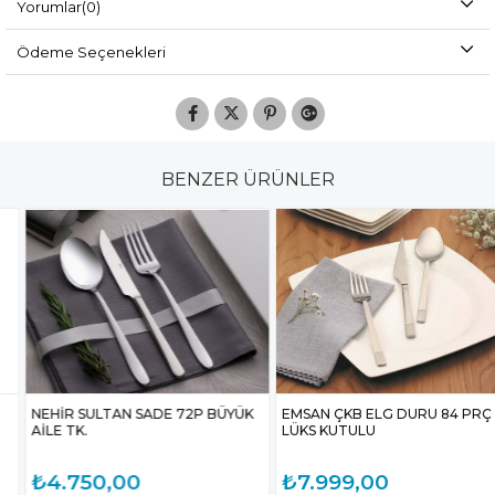
Yorumlar
(0)
Ödeme Seçenekleri
BENZER ÜRÜNLER
NEHİR SULTAN SADE 72P BÜYÜK
EMSAN ÇKB ELG DURU 84 PRÇ
AİLE TK.
LÜKS KUTULU
₺4.750,00
₺7.999,00