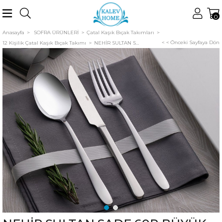
0
Anasayfa
SOFRA ÜRÜNLERİ
Çatal Kaşık Bıçak Takımları
< < Önceki Sayfaya Dön
12 Kişilik Çatal Kaşık Bıçak Takımı
NEHİR SULTAN SADE 60P BÜYÜK AİLE TK.