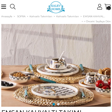
0
Anasayfa
SOFRA
Kahvaltı Takımları
Kahvaltı Takımları
EMSAN KAHVALTI TAKIMI VICTORIA 32 PARÇA
< < Önceki Sayfaya Dön