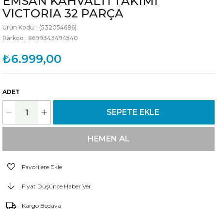
EMSAN KAHVALTI TAKIMI
VICTORIA 32 PARÇA
(532054686)
Barkod
:
8699343494540
₺6.999,00
ADET
Favorilere Ekle
Fiyat Düşünce Haber Ver
Kargo Bedava