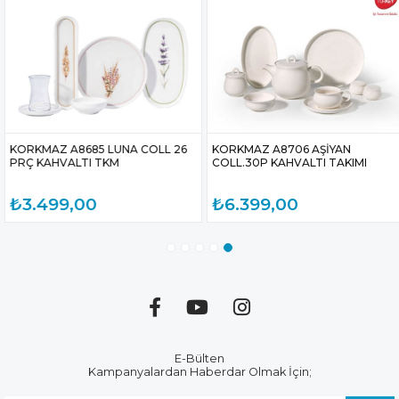
KORKMAZ A8685 LUNA COLL 26
KORKMAZ A8706 AŞİYAN
PRÇ KAHVALTI TKM
COLL.30P KAHVALTI TAKIMI
₺3.499,00
₺6.399,00
E-Bülten
Kampanyalardan Haberdar Olmak İçin;