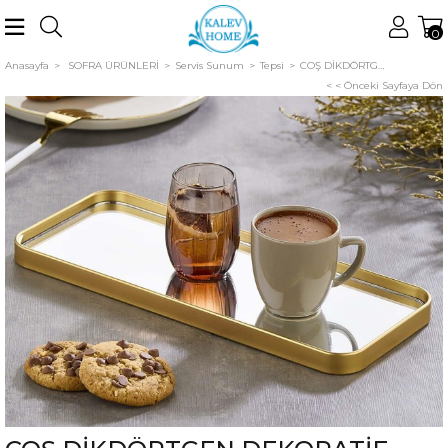
0
Anasayfa
SOFRA ÜRÜNLERİ
Servis Sunum
Tepsi
COŞ DİKDÖRTGEN DEKORATİF SUNUMLUK ALTIN BKZ-PLS402
< < Önceki Sayfaya Dön