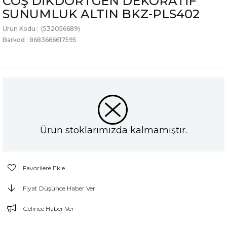
COŞ DİKDÖRTGEN DEKORATİF
SUNUMLUK ALTIN BKZ-PLS402
(532056689)
Barkod
:
8683666617595
Ürün stoklarımızda kalmamıştır.
Favorilere Ekle
Fiyat Düşünce Haber Ver
Gelince Haber Ver