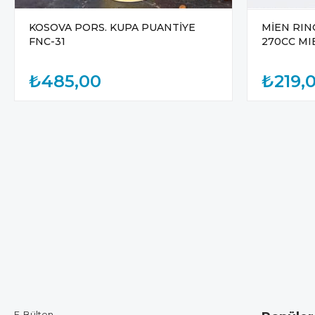
KOSOVA PORS. KUPA PUANTİYE
MİEN RIN
FNC-31
270CC MI
₺485,00
₺219,
E-Bülten