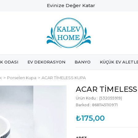
Evinize Değer Katar
K ODASI
EV DEKORASYON
BANYO
KÜÇÜK EV ALETL
k
Porselen Kupa
ACAR TİMELESS KUPA
ACAR TİMELESS
(532055919)
Barkod
:
8681145110971
₺175,00