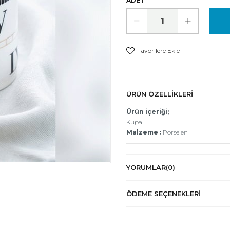
ADET
Favorilere Ekle
ÜRÜN ÖZELLIKLERI
Ürün içeriği;
Kupa
Malzeme :
Porselen
YORUMLAR
(0)
ÖDEME SEÇENEKLERI