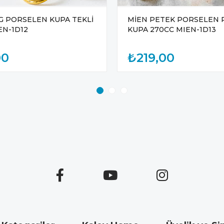
G PORSELEN KUPA TEKLİ
MİEN PETEK PORSELEN R
EN-1D12
KUPA 270CC MIEN-1D13
00
₺219,00